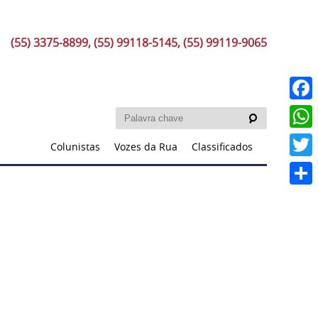
(55) 3375-8899, (55) 99118-5145, (55) 99119-9065
Faceb
What
Colunistas
Vozes da Rua
Classificados
Twitt
Share