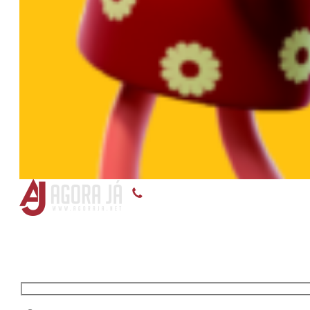
(55) 3375-8899, (55) 99118-5145, (55) 99119-9
Entre em contato conosco