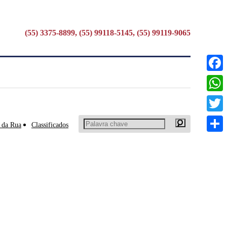
(55) 3375-8899, (55) 99118-5145, (55) 99119-9065
Faceb
What
Twitte
 da Rua
Classificados
Share