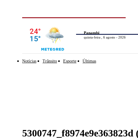
Panambi
quinta-feira , 6 agosto - 2026
Notícias
Trânsito
Esporte
Últimas
5300747_f8974e9e363823d 