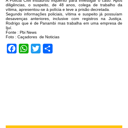
A Polícia Civil instaurou inquérito para investigar o caso. Após
diligências, o suspeito, de 48 anos, colega de trabalho da
vítima, apresentou-se à polícia e teve a prisão decretada.
Segundo informações policiais, vítima e suspeito já possuíam
desavenças anteriores, inclusive com registros na Justiça.
Rodrigo que é de Panambi mas trabalha em uma empresa de
Ijuí.
Fonte : Pbi News
Foto : Caçadores de Noticias
Facebook
WhatsApp
Twitter
Share