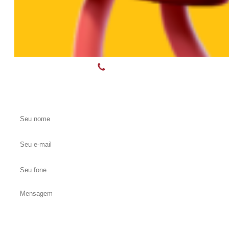
(55) 3375-8899, (55) 99118-5145, (55) 99119-9
Entre em contato conosco