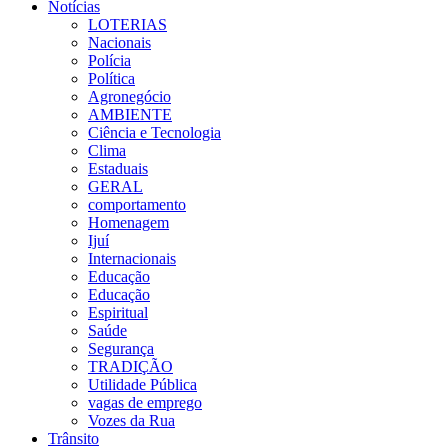
Notícias
LOTERIAS
Nacionais
Polícia
Política
Agronegócio
AMBIENTE
Ciência e Tecnologia
Clima
Estaduais
GERAL
comportamento
Homenagem
Ijuí
Internacionais
Educação
Educação
Espiritual
Saúde
Segurança
TRADIÇÃO
Utilidade Pública
vagas de emprego
Vozes da Rua
Trânsito