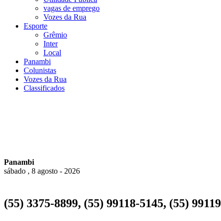
vagas de emprego
Vozes da Rua
Esporte
Grêmio
Inter
Local
Panambi
Colunistas
Vozes da Rua
Classificados
Panambi
sábado , 8 agosto - 2026
(55) 3375-8899, (55) 99118-5145, (55) 9911