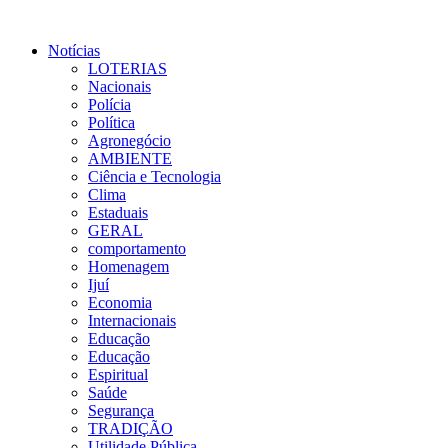
Notícias
LOTERIAS
Nacionais
Polícia
Política
Agronegócio
AMBIENTE
Ciência e Tecnologia
Clima
Estaduais
GERAL
comportamento
Homenagem
Ijuí
Economia
Internacionais
Educação
Educação
Espiritual
Saúde
Segurança
TRADIÇÃO
Utilidade Pública