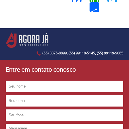
Facebook
WhatsApp
Twi
Share
(55) 3375-8899, (55) 99118-5145, (55) 99119-9065
Entre em contato conosco