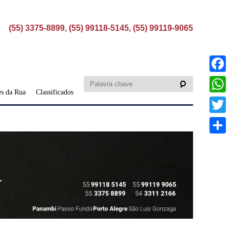
(55) 3375-8899, (55) 99118-5145, (55) 99119-9065
Faceb
s da Rua
Classificados
What
Twitte
Share