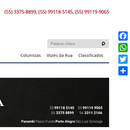
(55) 3375-8899, (55) 99118-5145, (55) 99119-9065
Faceb
Colunistas
Vozes da Rua
Classificados
What
Twitt
Share