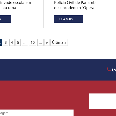
 invade escola em
Polícia Civil de Panambi
mata uma ...
desencadeou a “Opera...
S
LEIA MAIS
2
3
4
5
...
10
...
»
Última »
(