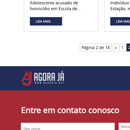
Adolescente acusado de
Indivíduo
homicídio em Escola de...
Estação, 
LEIA MAIS
LEIA MAI
Página 2 de 16
«
1
Entre em contato conosco