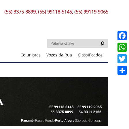
(55) 3375-8899, (55) 99118-5145, (55) 99119-9065
Faceb
Colunistas
Vozes da Rua
Classificados
What
Twitt
Share