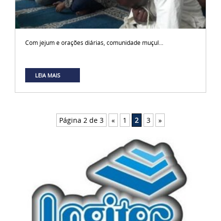
Com jejum e orações diárias, comunidade muçul...
LEIA MAIS
Página 2 de 3
«
1
2
3
»