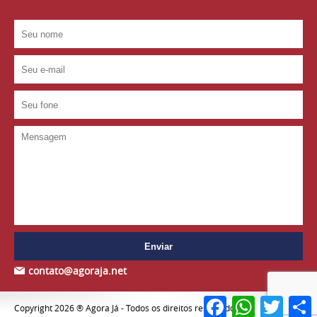
contato@agoraja.net
Facebook
WhatsApp
Twitter
S
Copyright 2026 ® Agora Já - Todos os direitos reservados