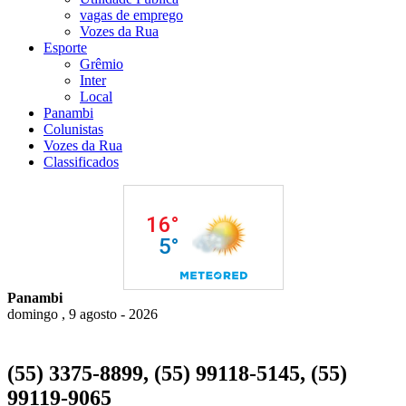
vagas de emprego
Vozes da Rua
Esporte
Grêmio
Inter
Local
Panambi
Colunistas
Vozes da Rua
Classificados
Panambi
domingo , 9 agosto - 2026
(55) 3375-8899, (55) 99118-5145, (55)
99119-9065