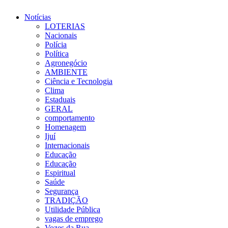
Notícias
LOTERIAS
Nacionais
Polícia
Política
Agronegócio
AMBIENTE
Ciência e Tecnologia
Clima
Estaduais
GERAL
comportamento
Homenagem
Ijuí
Internacionais
Educação
Educação
Espiritual
Saúde
Segurança
TRADIÇÃO
Utilidade Pública
vagas de emprego
Vozes da Rua