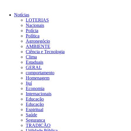
Notícias
LOTERIAS
Nacionais
Polícia
Política
Agronegócio
AMBIENTE
Ciência e Tecnologia
Clima
Estaduais
GERAL
comportamento
Homenagem
Ijuí
Economia
Internacionais
Educação
Educação
Espiritual
Saúde
Segurança
TRADIÇÃO
Utilidade Pública