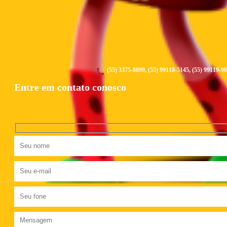
(55) 3375-8899, (55) 99118-5145, (55) 99119-9
Entre em contato conosco