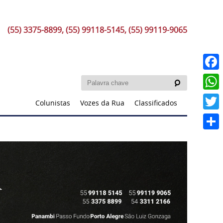
(55) 3375-8899, (55) 99118-5145, (55) 99119-9065
Faceb
What
Colunistas
Vozes da Rua
Classificados
Twitt
Share