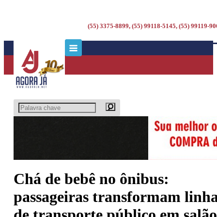
(55) 3375-8899, (55) 99118-5145, (55) 99119-9
Chá de bebê no ônibus:
passageiras transformam linh
de transporte público em salão