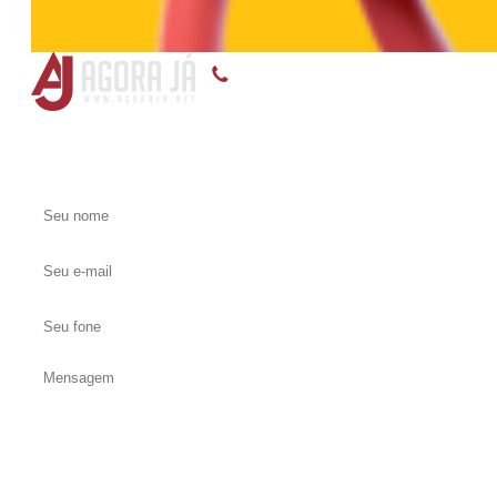
(55) 3375-8899, (55) 99118-5145, (55) 99119-9
Entre em contato conosco