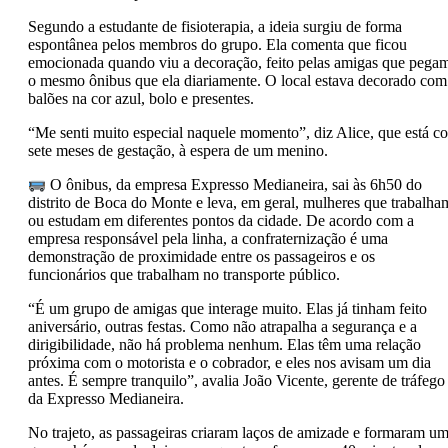
Segundo a estudante de fisioterapia, a ideia surgiu de forma
espontânea pelos membros do grupo. Ela comenta que ficou
emocionada quando viu a decoração, feito pelas amigas que pega
o mesmo ônibus que ela diariamente. O local estava decorado com
balões na cor azul, bolo e presentes.
“Me senti muito especial naquele momento”, diz Alice, que está c
sete meses de gestação, à espera de um menino.
O ônibus, da empresa Expresso Medianeira, sai às 6h50 do
distrito de Boca do Monte e leva, em geral,
mulheres que trabalha
ou estudam em diferentes pontos da cidade
. De acordo com a
empresa responsável pela linha, a confraternização é uma
demonstração de proximidade entre os passageiros e os
funcionários que trabalham no transporte público.
“É um grupo de amigas que interage muito. Elas já tinham feito
aniversário, outras festas. Como não atrapalha a segurança e a
dirigibilidade, não há problema nenhum. Elas têm uma relação
próxima com o motorista e o cobrador, e eles nos avisam um dia
antes. É sempre tranquilo”, avalia João Vicente, gerente de tráfego
da Expresso Medianeira.
No trajeto, as passageiras criaram laços de amizade e formaram u