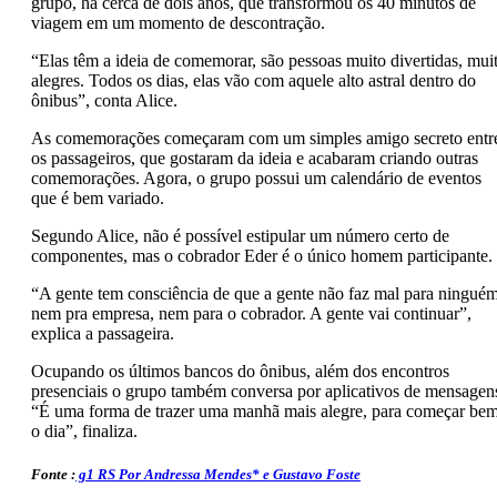
grupo, há cerca de dois anos, que transformou os 40 minutos de
viagem em um momento de descontração.
“Elas têm a ideia de comemorar, são pessoas muito divertidas, mui
alegres. Todos os dias, elas vão com aquele alto astral dentro do
ônibus”, conta Alice.
As comemorações começaram com um simples amigo secreto
entr
os passageiros, que gostaram da ideia e acabaram criando outras
comemorações. Agora, o grupo possui um calendário de eventos
que é bem variado.
Segundo Alice, não é possível estipular um número certo de
componentes, mas o cobrador Eder é o único homem participante.
“A gente tem consciência de que a gente não faz mal para ninguém
nem pra empresa, nem para o cobrador. A gente vai continuar”,
explica a passageira.
Ocupando os últimos bancos do ônibus, além dos encontros
presenciais o grupo também conversa por aplicativos de mensagen
“É uma forma de trazer uma manhã mais alegre, para começar be
o dia”, finaliza.
Fonte :
g1 RS Por Andressa Mendes* e Gustavo Foste