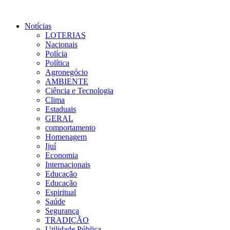
Notícias
LOTERIAS
Nacionais
Polícia
Política
Agronegócio
AMBIENTE
Ciência e Tecnologia
Clima
Estaduais
GERAL
comportamento
Homenagem
Ijuí
Economia
Internacionais
Educação
Educação
Espiritual
Saúde
Segurança
TRADIÇÃO
Utilidade Pública