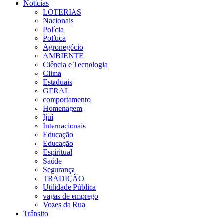
Notícias
LOTERIAS
Nacionais
Polícia
Política
Agronegócio
AMBIENTE
Ciência e Tecnologia
Clima
Estaduais
GERAL
comportamento
Homenagem
Ijuí
Internacionais
Educação
Educação
Espiritual
Saúde
Segurança
TRADIÇÃO
Utilidade Pública
vagas de emprego
Vozes da Rua
Trânsito