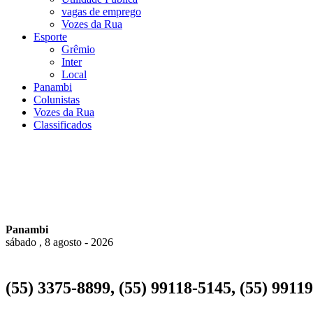
vagas de emprego
Vozes da Rua
Esporte
Grêmio
Inter
Local
Panambi
Colunistas
Vozes da Rua
Classificados
Panambi
sábado , 8 agosto - 2026
(55) 3375-8899, (55) 99118-5145, (55) 9911