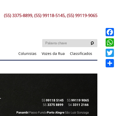
(55) 3375-8899, (55) 99118-5145, (55) 99119-9065
Faceb
What
Colunistas
Vozes da Rua
Classificados
Twitt
Share