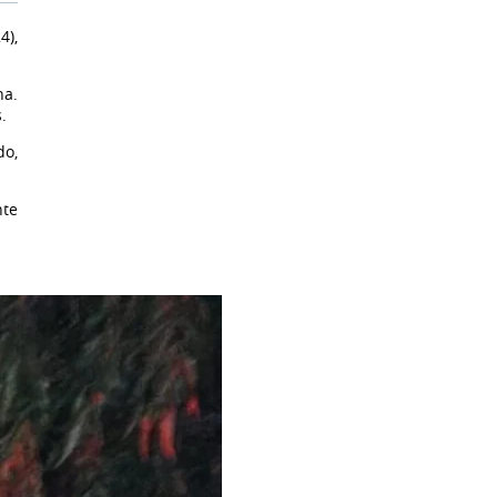
4),
na.
.
do,
nte