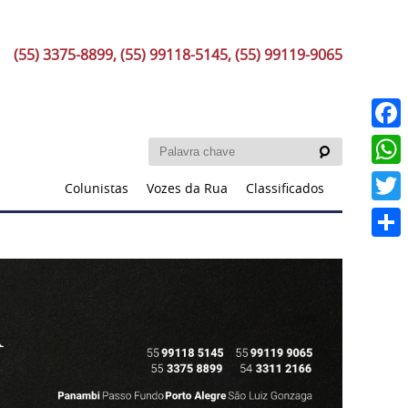
(55) 3375-8899, (55) 99118-5145, (55) 99119-9065
Faceb
What
Colunistas
Vozes da Rua
Classificados
Twitt
Share