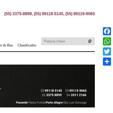
(55) 3375-8899, (55) 99118-5145, (55) 99119-9065
Faceb
s da Rua
Classificados
What
Twitte
Share