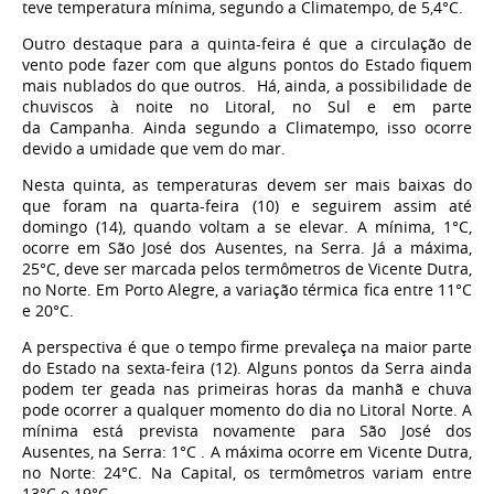
teve temperatura mínima, segundo a Climatempo, de 5,4°C.
Outro destaque para a quinta-feira é que a circulação de
vento pode fazer com que alguns pontos do Estado fiquem
mais nublados do que outros. Há, ainda, a possibilidade de
chuviscos à noite no Litoral, no Sul e em parte
da Campanha. Ainda segundo a Climatempo, isso ocorre
devido a umidade que vem do mar.
Nesta quinta, as temperaturas devem ser mais baixas do
que foram na quarta-feira (10) e seguirem assim até
domingo (14), quando voltam a se elevar. A mínima, 1°C,
ocorre em São José dos Ausentes, na Serra. Já a máxima,
25°C, deve ser marcada pelos termômetros de Vicente Dutra,
no Norte. Em Porto Alegre, a variação térmica fica entre 11°C
e 20°C.
A perspectiva é que o tempo firme prevaleça na maior parte
do Estado na sexta-feira (12). Alguns pontos da Serra ainda
podem ter geada nas primeiras horas da manhã e chuva
pode ocorrer a qualquer momento do dia no Litoral Norte. A
mínima está prevista novamente para São José dos
Ausentes, na Serra: 1°C . A máxima ocorre em Vicente Dutra,
no Norte: 24°C. Na Capital, os termômetros variam entre
13°C e 19°C.