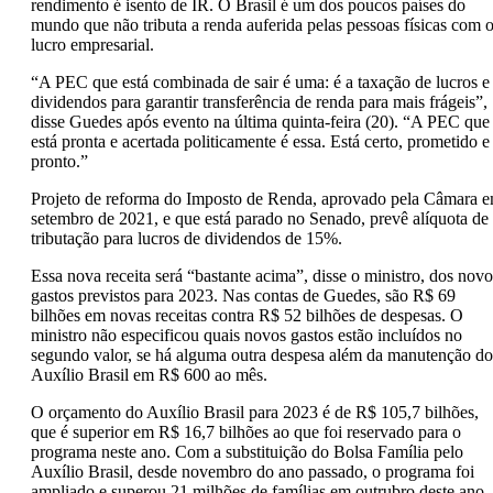
rendimento é isento de IR. O Brasil é um dos poucos países do
mundo que não tributa a renda auferida pelas pessoas físicas com 
lucro empresarial.
“A PEC que está combinada de sair é uma: é a taxação de lucros e
dividendos para garantir transferência de renda para mais frágeis”,
disse Guedes após evento na última quinta-feira (20). “A PEC que
está pronta e acertada politicamente é essa. Está certo, prometido e
pronto.”
Projeto de reforma do Imposto de Renda, aprovado pela Câmara 
setembro de 2021, e que está parado no Senado, prevê alíquota de
tributação para lucros de dividendos de 15%.
Essa nova receita será “bastante acima”, disse o ministro, dos novo
gastos previstos para 2023. Nas contas de Guedes, são R$ 69
bilhões em novas receitas contra R$ 52 bilhões de despesas. O
ministro não especificou quais novos gastos estão incluídos no
segundo valor, se há alguma outra despesa além da manutenção do
Auxílio Brasil em R$ 600 ao mês.
O orçamento do Auxílio Brasil para 2023 é de R$ 105,7 bilhões,
que é superior em R$ 16,7 bilhões ao que foi reservado para o
programa neste ano. Com a substituição do Bolsa Família pelo
Auxílio Brasil, desde novembro do ano passado, o programa foi
ampliado e superou 21 milhões de famílias em outrubro deste ano,