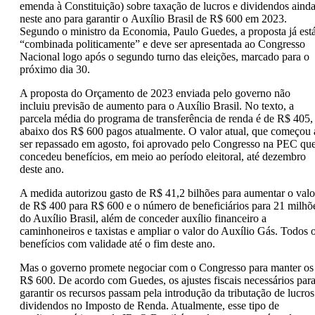
emenda à Constituição) sobre taxação de lucros e dividendos aind
neste ano para garantir o Auxílio Brasil de R$ 600 em 2023.
Segundo o ministro da Economia, Paulo Guedes, a proposta já est
“combinada politicamente” e deve ser apresentada ao Congresso
Nacional logo após o segundo turno das eleições, marcado para o
próximo dia 30.
A proposta do Orçamento de 2023 enviada pelo governo não
incluiu previsão de aumento para o Auxílio Brasil. No texto, a
parcela média do programa de transferência de renda é de R$ 405,
abaixo dos R$ 600 pagos atualmente. O valor atual, que começou 
ser repassado em agosto, foi aprovado pelo Congresso na PEC qu
concedeu benefícios, em meio ao período eleitoral, até dezembro
deste ano.
A medida autorizou gasto de R$ 41,2 bilhões para aumentar o valo
de R$ 400 para R$ 600 e o número de beneficiários para 21 milhõ
do Auxílio Brasil, além de conceder auxílio financeiro a
caminhoneiros e taxistas e ampliar o valor do Auxílio Gás. Todos 
benefícios com validade até o fim deste ano.
Mas o governo promete negociar com o Congresso para manter os
R$ 600. De acordo com Guedes, os ajustes fiscais necessários par
garantir os recursos passam pela introdução da tributação de lucros
dividendos no Imposto de Renda. Atualmente, esse tipo de