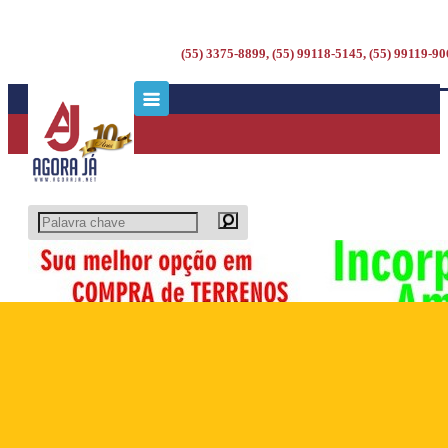
(55) 3375-8899, (55) 99118-5145, (55) 99119-9
2023-04-20_00066
Foto: