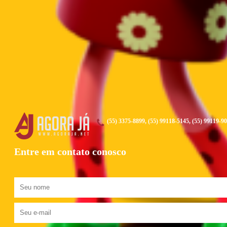
(55) 3375-8899, (55) 99118-5145, (55) 99119-9
Entre em contato conosco