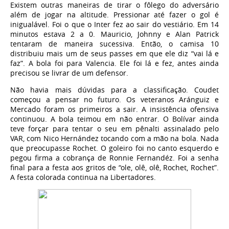
Existem outras maneiras de tirar o fôlego do adversário
além de jogar na altitude. Pressionar até fazer o gol é
inigualável. Foi o que o Inter fez ao sair do vestiário. Em 14
minutos estava 2 a 0. Mauricio, Johnny e Alan Patrick
tentaram de maneira sucessiva. Então, o camisa 10
distribuiu mais um de seus passes em que ele diz “vai lá e
faz”. A bola foi para Valencia. Ele foi lá e fez, antes ainda
precisou se livrar de um defensor.
Não havia mais dúvidas para a classificação. Coudet
começou a pensar no futuro. Os veteranos Aránguiz e
Mercado foram os primeiros a sair. A insistência ofensiva
continuou. A bola teimou em não entrar. O Bolívar ainda
teve forçar para tentar o seu em pênalti assinalado pelo
VAR, com Nico Hernández tocando com a mão na bola. Nada
que preocupasse Rochet. O goleiro foi no canto esquerdo e
pegou firma a cobrança de Ronnie Fernandéz. Foi a senha
final para a festa aos gritos de “ole, olê, olê, Rochet, Rochet”.
A festa colorada continua na Libertadores.