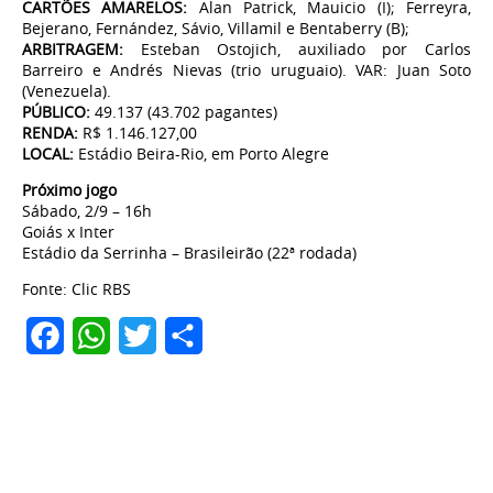
CARTÕES AMARELOS:
Alan Patrick, Mauicio (I); Ferreyra,
Bejerano, Fernández, Sávio, Villamil e Bentaberry (B);
ARBITRAGEM:
Esteban Ostojich, auxiliado por Carlos
Barreiro e Andrés Nievas (trio uruguaio). VAR: Juan Soto
(Venezuela).
PÚBLICO:
49.137 (43.702 pagantes)
RENDA:
R$ 1.146.127,00
LOCAL:
Estádio Beira-Rio, em Porto Alegre
Próximo jogo
Sábado, 2/9 – 16h
Goiás x Inter
Estádio da Serrinha – Brasileirão (22ª rodada)
Fonte: Clic RBS
Facebook
WhatsApp
Twitter
Share