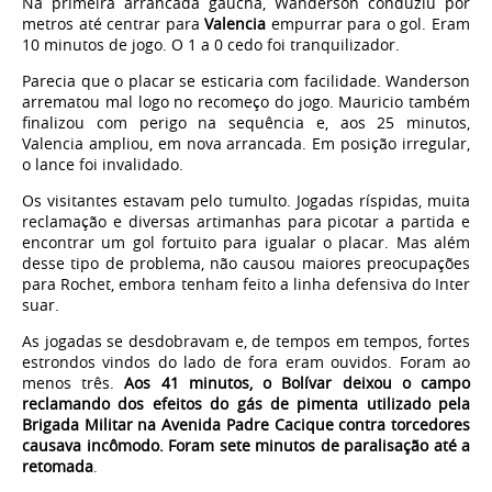
Na primeira arrancada gaúcha, Wanderson conduziu por
metros até centrar para
Valencia
empurrar para o gol. Eram
10 minutos de jogo. O 1 a 0 cedo foi tranquilizador.
Parecia que o placar se esticaria com facilidade. Wanderson
arrematou mal logo no recomeço do jogo. Mauricio também
finalizou com perigo na sequência e, aos 25 minutos,
Valencia ampliou, em nova arrancada. Em posição irregular,
o lance foi invalidado.
Os visitantes estavam pelo tumulto. Jogadas ríspidas, muita
reclamação e diversas artimanhas para picotar a partida e
encontrar um gol fortuito para igualar o placar. Mas além
desse tipo de problema, não causou maiores preocupações
para Rochet, embora tenham feito a linha defensiva do Inter
suar.
As jogadas se desdobravam e, de tempos em tempos, fortes
estrondos vindos do lado de fora eram ouvidos. Foram ao
menos três.
Aos 41 minutos, o Bolívar deixou o campo
reclamando dos efeitos do gás de pimenta utilizado pela
Brigada Militar na Avenida Padre Cacique contra torcedores
causava incômodo. Foram sete minutos de paralisação até a
retomada
.