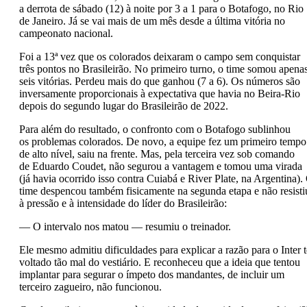
a derrota de sábado (12) à noite por 3 a 1 para o Botafogo, no Rio
de Janeiro. Já se vai mais de um mês desde a última vitória no
campeonato nacional.
Foi a 13ª vez que os colorados deixaram o campo sem conquistar
três pontos no Brasileirão. No primeiro turno, o time somou apena
seis vitórias. Perdeu mais do que ganhou (7 a 6). Os números são
inversamente proporcionais à expectativa que havia no Beira-Rio
depois do segundo lugar do Brasileirão de 2022.
Para além do resultado, o confronto com o Botafogo sublinhou
os problemas colorados. De novo, a equipe fez um primeiro tempo
de alto nível, saiu na frente. Mas, pela terceira vez sob comando
de Eduardo Coudet, não segurou a vantagem e tomou uma virada
(já havia ocorrido isso contra Cuiabá e River Plate, na Argentina).
time despencou também fisicamente na segunda etapa e não resisti
à pressão e à intensidade do líder do Brasileirão:
— O intervalo nos matou — resumiu o treinador.
Ele mesmo admitiu dificuldades para explicar a razão para o Inter t
voltado tão mal do vestiário. E reconheceu que a ideia que tentou
implantar para segurar o ímpeto dos mandantes, de incluir um
terceiro zagueiro, não funcionou.