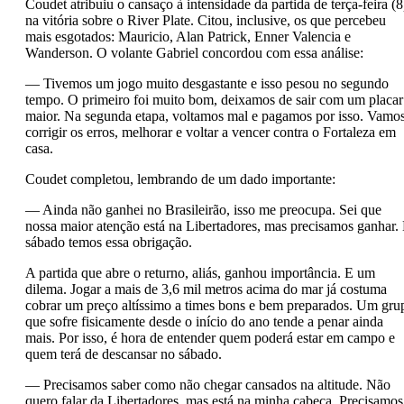
Coudet atribuiu o cansaço à intensidade da partida de terça-feira (8
na vitória sobre o River Plate. Citou, inclusive, os que percebeu
mais esgotados: Mauricio, Alan Patrick, Enner Valencia e
Wanderson. O volante Gabriel concordou com essa análise:
— Tivemos um jogo muito desgastante e isso pesou no segundo
tempo. O primeiro foi muito bom, deixamos de sair com um placar
maior. Na segunda etapa, voltamos mal e pagamos por isso. Vamo
corrigir os erros, melhorar e voltar a vencer contra o Fortaleza em
casa.
Coudet completou, lembrando de um dado importante:
— Ainda não ganhei no Brasileirão, isso me preocupa. Sei que
nossa maior atenção está na Libertadores, mas precisamos ganhar.
sábado temos essa obrigação.
A partida que abre o returno, aliás, ganhou importância. E um
dilema. Jogar a mais de 3,6 mil metros acima do mar já costuma
cobrar um preço altíssimo a times bons e bem preparados. Um gru
que sofre fisicamente desde o início do ano tende a penar ainda
mais. Por isso, é hora de entender quem poderá estar em campo e
quem terá de descansar no sábado.
— Precisamos saber como não chegar cansados na altitude. Não
quero falar da Libertadores, mas está na minha cabeça. Precisamos