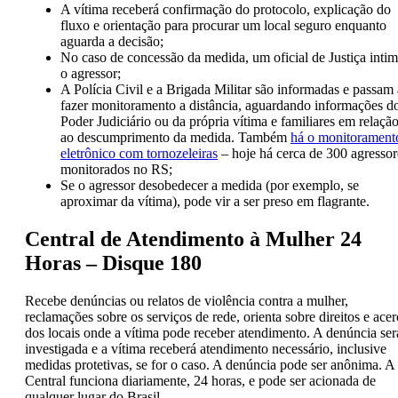
A vítima receberá confirmação do protocolo, explicação do
fluxo e orientação para procurar um local seguro enquanto
aguarda a decisão;
No caso de concessão da medida, um oficial de Justiça inti
o agressor;
A Polícia Civil e a Brigada Militar são informadas e passam 
fazer monitoramento a distância, aguardando informações d
Poder Judiciário ou da própria vítima e familiares em relaçã
ao descumprimento da medida. Também
há o monitorament
eletrônico com tornozeleiras
– hoje há cerca de 300 agressor
monitorados no RS;
Se o agressor desobedecer a medida (por exemplo, se
aproximar da vítima), pode vir a ser preso em flagrante.
Central de Atendimento à Mulher 24
Horas – Disque 180
Recebe denúncias ou relatos de violência contra a mulher,
reclamações sobre os serviços de rede, orienta sobre direitos e acer
dos locais onde a vítima pode receber atendimento. A denúncia ser
investigada e a vítima receberá atendimento necessário, inclusive
medidas protetivas, se for o caso. A denúncia pode ser anônima. A
Central funciona diariamente, 24 horas, e pode ser acionada de
qualquer lugar do Brasil.