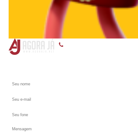
(55) 3375-8899, (55) 99118-5145, (55) 99119-9
Entre em contato conosco