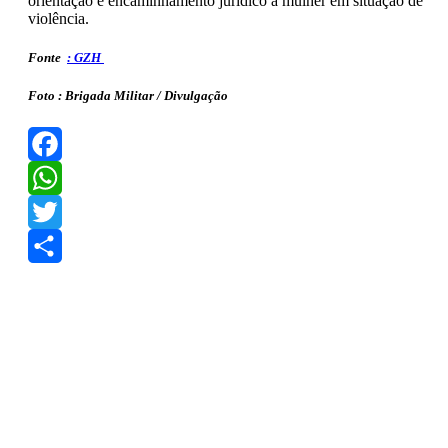
orientação e encaminhamento jurídico à mulher em situação de
violência.
Fonte
: GZH
Foto : Brigada Militar / Divulgação
Facebook
WhatsApp
Twitter
Share