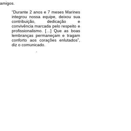
amigos
.
“Durante 2 anos e 7 meses Marines
integrou nossa equipe, deixou sua
contribuição, dedicação e
convivência marcada pelo respeito e
profissionalismo. […] Que as boas
lembranças permaneçam e tragam
conforto aos corações enlutados”,
diz o comunicado.
Confira a nota na íntegra:
“É com profundo pesar que recebemos a notícia
do falecimento de nossa colaboradora Marines
Rodrigues de Souza.
Durante os 2 anos e 7 meses em que integrou
nossa equipe, deixou sua contribuição,
dedicação e convivência marcada pelo respeito e
profissionalismo.
Neste momento de dor, nos solidarizamos com
familiares, amigos e todos que tiveram o
privilégio de compartilhar sua caminhada.
Que as boas lembranças permaneçam e tragam
conforto aos corações enlutados.