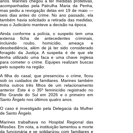
anos.
Marines chegou a ter medidas protetivas
,
acompanhadas pela Patrulha Maria da Penha,
mas pediu a revogação delas em 19 de maio —
seis dias antes do crime. No ano passado, ela
também havia
solicitado a retirada das medidas,
mas o Judiciário manteve a decisão na época
.
Ainda conforme a polícia, o
suspeito tem uma
extensa ficha de antecedentes criminais,
incluindo roubo, homicídio, ameaça e
desobediência, além de já ter sido considerado
foragido da Justiça
. A suspeita é de que ele
tenha utilizado uma faca e uma chave inglesa
para cometer o crime. Equipes realizam buscas
pelo suspeito na região.
A filha do casal, que presenciou o crime, ficou
sob os cuidados de familiares. Marines também
tinha outros três filhos de um relacionamento
anterior.
Este é o 35º feminicídio registrado no
Rio Grande do Sul em 2026 e o primeiro em
Santo Ângelo nos últimos quatro anos
.
O caso é investigado pela Delegacia da Mulher
de Santo Ângelo.
Marines trabalhava no Hospital Regional das
Missões. Em nota, a
instituição lamentou a morte
da funcionária e se solidarizou com familiares e