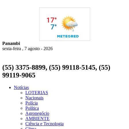
Panambi
sexta-feira , 7 agosto - 2026
(55) 3375-8899, (55) 99118-5145, (55)
99119-9065
Notícias
LOTERIAS
Nacionais
Polícia
Política
Agronegócio
AMBIENTE
Ciência e Tecnologia
Clima