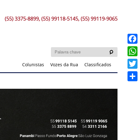
(55) 3375-8899, (55) 99118-5145, (55) 99119-9065
Faceb
What
Colunistas
Vozes da Rua
Classificados
Twitt
Share