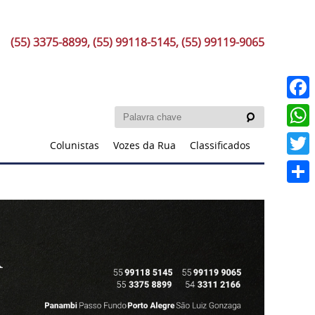
(55) 3375-8899, (55) 99118-5145, (55) 99119-9065
Faceb
What
Colunistas
Vozes da Rua
Classificados
Twitt
Share