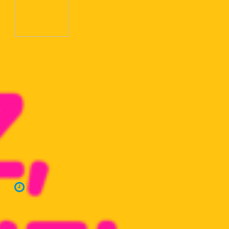
image (6)
Foto: PIB do Brasil cresce 3,4% em 2024 | Foto: Marcos Santos /
USP Imagens / CP
7 de março de 2025