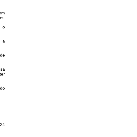
mem
as.
u o
m a
 de
ssa
ter
ado
 24