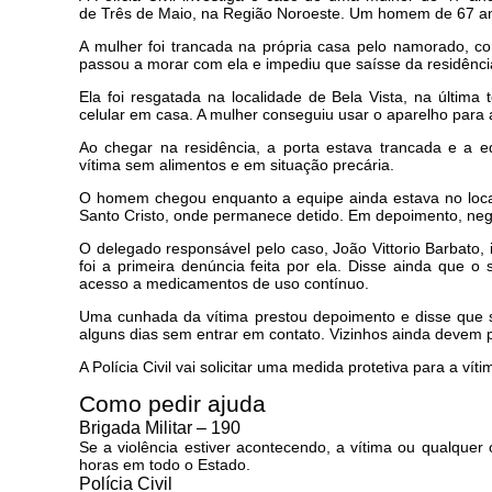
de Três de Maio, na Região Noroeste. Um homem de 67 ano
A mulher foi trancada na própria casa pelo namorado, 
passou a morar com ela e impediu que saísse da residência. S
Ela foi resgatada na localidade de Bela Vista, na última 
celular em casa. A mulher conseguiu usar o aparelho para aci
Ao chegar na residência, a porta estava trancada e a equ
vítima sem alimentos e em situação precária.
O homem chegou enquanto a equipe ainda estava no local 
Santo Cristo, onde permanece detido. Em depoimento, neg
O delegado responsável pelo caso, João Vittorio Barbato,
foi a primeira denúncia feita por ela. Disse ainda que o
acesso a medicamentos de uso contínuo.
Uma cunhada da vítima prestou depoimento e disse que s
alguns dias sem entrar em contato. Vizinhos ainda devem 
A Polícia Civil vai solicitar uma medida protetiva para a v
Como pedir ajuda
Brigada Militar – 190
Se a violência estiver acontecendo, a vítima ou qualque
horas em todo o Estado.
Polícia Civil