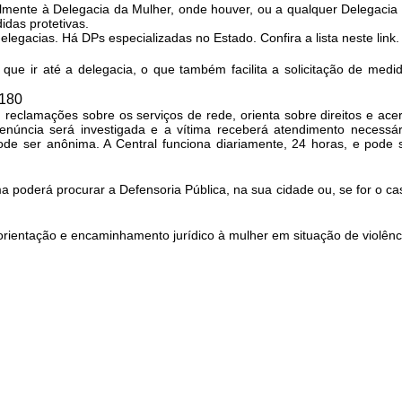
cialmente à Delegacia da Mulher, onde houver, ou a qualquer Delegacia
didas protetivas.
egacias. Há DPs especializadas no Estado. Confira a lista neste link.
r que ir até a delegacia, o que também facilita a solicitação de medi
 180
 reclamações sobre os serviços de rede, orienta sobre direitos e ace
enúncia será investigada e a vítima receberá atendimento necessár
pode ser anônima. A Central funciona diariamente, 24 horas, e pode 
ma poderá procurar a Defensoria Pública, na sua cidade ou, se for o ca
orientação e encaminhamento jurídico à mulher em situação de violênc