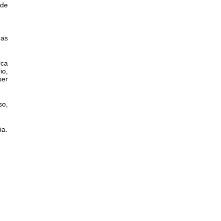
 de
das
rca
io,
ser
so,
ia.