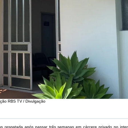
ução RBS TV / Divulgação
os resgatada após passar três semanas em cárcere privado no inter