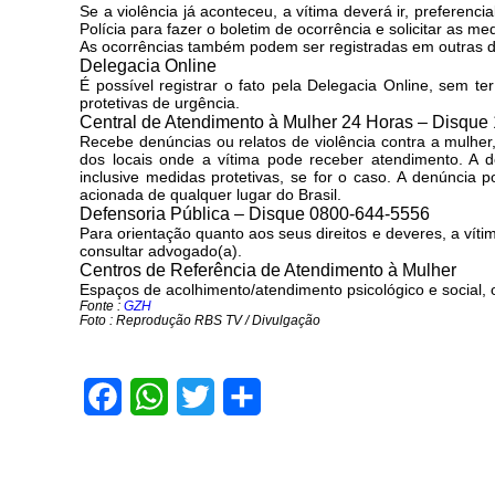
Se a violência já aconteceu, a vítima deverá ir, preferen
Polícia para fazer o boletim de ocorrência e solicitar as me
As ocorrências também podem ser registradas em outras del
Delegacia Online
É possível registrar o fato pela Delegacia Online, sem te
protetivas de urgência.
Central de Atendimento à Mulher 24 Horas – Disque
Recebe denúncias ou relatos de violência contra a mulher,
dos locais onde a vítima pode receber atendimento. A d
inclusive medidas protetivas, se for o caso. A denúncia 
acionada de qualquer lugar do Brasil.
Defensoria Pública – Disque 0800-644-5556
Para orientação quanto aos seus direitos e deveres, a víti
consultar advogado(a).
Centros de Referência de Atendimento à Mulher
Espaços de acolhimento/atendimento psicológico e social, 
Fonte :
GZH
Foto : Reprodução RBS TV / Divulgação
Facebook
WhatsApp
Twitter
Share