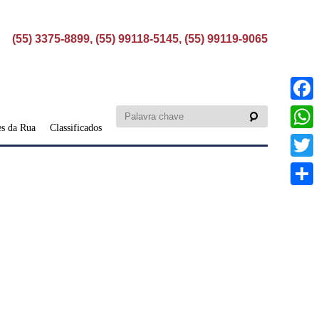
(55) 3375-8899, (55) 99118-5145, (55) 99119-9065
Faceb
s da Rua
Classificados
What
Twitte
Share