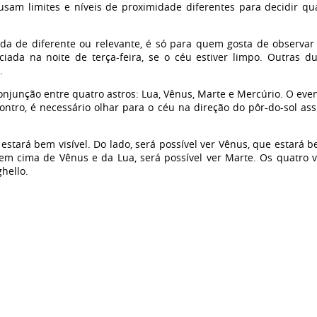
usam limites e níveis de proximidade diferentes para decidir qu
 de diferente ou relevante, é só para quem gosta de observa
iada na noite de terça-feira, se o céu estiver limpo. Outras d
.
njunção entre quatro astros: Lua, Vênus, Marte e Mercúrio. O eve
contro, é necessário olhar para o céu na direção do pôr-do-sol as
 estará bem visível. Do lado, será possível ver Vênus, que estará 
E em cima de Vênus e da Lua, será possível ver Marte. Os quatro 
hello.