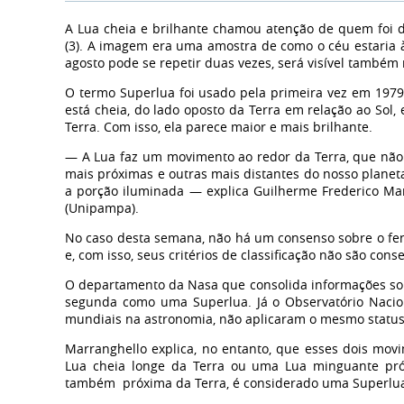
A Lua cheia e brilhante chamou atenção de quem foi d
(3). A imagem era uma amostra de como o céu estaria 
agosto pode se repetir duas vezes, será visível também n
O termo Superlua foi usado pela primeira vez em 1979
está cheia, do lado oposto da Terra em relação ao Sol,
Terra. Com isso, ela parece maior e mais brilhante.
— A Lua faz um movimento ao redor da Terra, que não 
mais próximas e outras mais distantes do nosso planet
a porção iluminada — explica Guilherme Frederico Mar
(Unipampa).
No caso desta semana, não há um consenso sobre o fen
e, com isso, seus critérios de classificação não são cons
O departamento da Nasa que consolida informações sobr
segunda como uma Superlua. Já o Observatório Nacion
mundiais na astronomia, não aplicaram o mesmo status
Marranghello explica, no entanto, que esses dois movi
Lua cheia longe da Terra ou uma Lua minguante pró
também próxima da Terra, é considerado uma Superlu