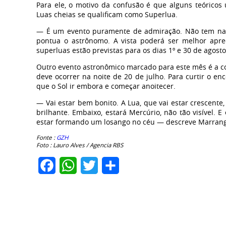
Para ele, o motivo da confusão é que alguns teóricos 
Luas cheias se qualificam como Superlua.
— É um evento puramente de admiração. Não tem nada
pontua o astrônomo. A vista poderá ser melhor aprec
superluas estão previstas para os dias 1º e 30 de agosto
Outro evento astronômico marcado para este mês é a co
deve ocorrer na noite de 20 de julho. Para curtir o en
que o Sol ir embora e começar anoitecer.
— Vai estar bem bonito. A Lua, que vai estar crescente,
brilhante. Embaixo, estará Mercúrio, não tão visível. 
estar formando um losango no céu — descreve Marrang
Fonte :
GZH
Foto : Lauro Alves / Agencia RBS
Facebook
WhatsApp
Twitter
Share