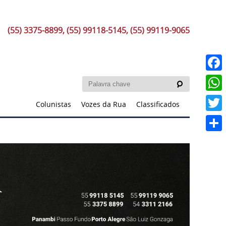
(55) 3375-8899, (55) 99118-5145, (55) 99119-9065
Faceb
What
Colunistas
Vozes da Rua
Classificados
Twitt
Share