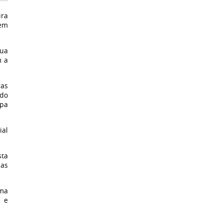
ira
 em
Lua
m a
ras
ndo
mpa
ial
sta
ias
uma
a e