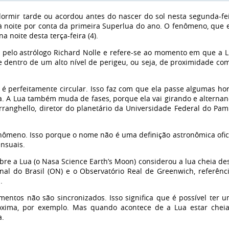
ormir tarde ou acordou antes do nascer do sol nesta segunda-fe
à noite por conta da primeira Superlua do ano. O fenômeno, que
a noite desta terça-feira (4).
 pelo astrólogo Richard Nolle e refere-se ao momento em que a 
 e dentro de um alto nível de perigeu, ou seja, de proximidade co
é perfeitamente circular. Isso faz com que ela passe algumas ho
a. A Lua também muda de fases, porque ela vai girando e alterna
ranghello, diretor do planetário da Universidade Federal do Pa
ômeno. Isso porque o nome não é uma definição astronômica ofic
ensuais.
e a Lua (o Nasa Science Earth’s Moon) considerou a lua cheia de
al do Brasil (ON) e o Observatório Real de Greenwich, referênc
.
mentos não são sincronizados. Isso significa que é possível ter 
xima, por exemplo. Mas quando acontece de a Lua estar chei
a.