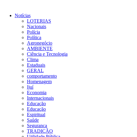
Notícias
LOTERIAS
Nacionais
Polícia
Política
Agronegócio
AMBIENTE
Ciência e Tecnologia
Clima
Estaduais
GERAL
comportamento
Homenagem
Ijuí
Economia
Internacionais
Educação
Educação
Espiritual
Saúde
Segurança
TRADIÇÃO
Utilidade Pública