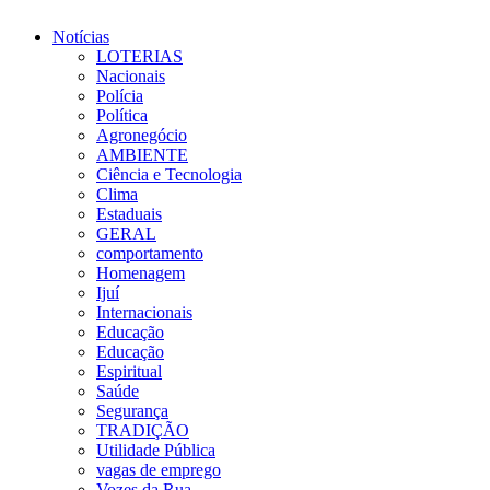
Notícias
LOTERIAS
Nacionais
Polícia
Política
Agronegócio
AMBIENTE
Ciência e Tecnologia
Clima
Estaduais
GERAL
comportamento
Homenagem
Ijuí
Internacionais
Educação
Educação
Espiritual
Saúde
Segurança
TRADIÇÃO
Utilidade Pública
vagas de emprego
Vozes da Rua