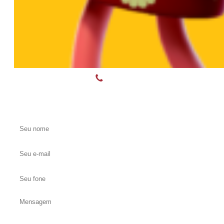
(55) 3375-8899, (55) 99118-5145, (55) 99119-9
Entre em contato conosco