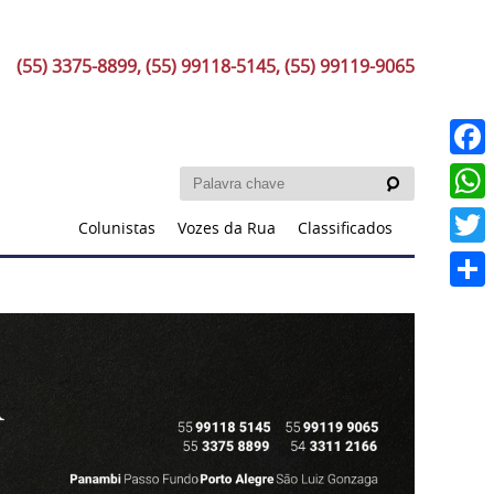
(55) 3375-8899, (55) 99118-5145, (55) 99119-9065
Faceb
What
Colunistas
Vozes da Rua
Classificados
Twitt
Share