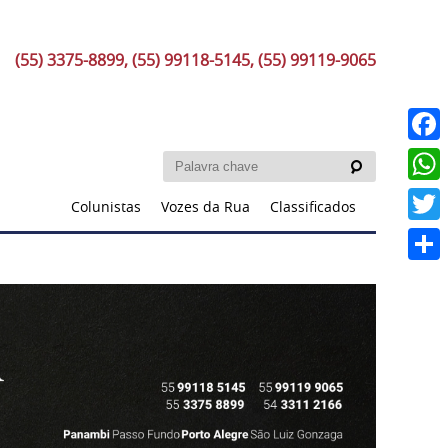
(55) 3375-8899, (55) 99118-5145, (55) 99119-9065
Faceb
What
Colunistas
Vozes da Rua
Classificados
Twitt
Share