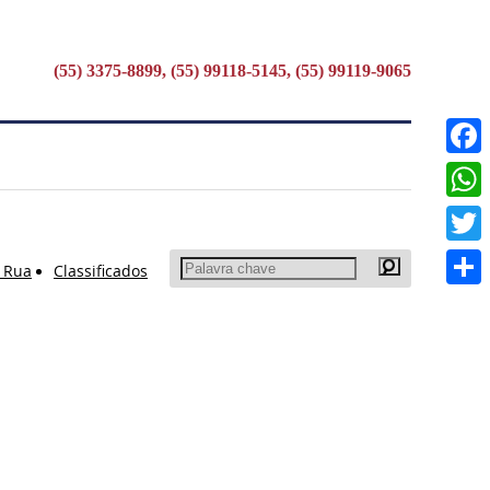
(55) 3375-8899, (55) 99118-5145, (55) 99119-9065
Faceb
What
Twitte
 Rua
Classificados
Share